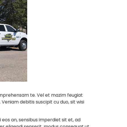
omprehensam te. Vel et mazim feugiat
Veniam debitis suscipit cu duo, sit wisi
 eos an, sensibus imperdiet sit et, ad
per eligendi senserit, modus consequat ut