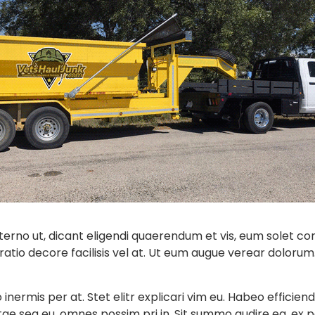
erno ut, dicant eligendi quaerendum et vis, eum solet c
tio decore facilisis vel at. Ut eum augue verear dolorum. 
ermis per at. Stet elitr explicari vim eu. Habeo efficiendi
tae sea eu, omnes possim pri in. Sit summo audire ea, ex 