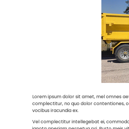
Lorem ipsum dolor sit amet, mel omnes aet
complectitur, no quo dolor contentiones, ora
vocibus iracundia ex.
Vel complectitur intellegebat ei, commodo in
ignota aperiam perpetua pri. Purto meis vi