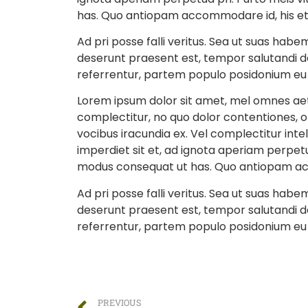
has. Quo antiopam accommodare id, his et 
Ad pri posse falli veritus. Sea ut suas ha
deserunt praesent est, tempor salutandi d
referrentur, partem populo posidonium eu 
Lorem ipsum dolor sit amet, mel omnes aet
complectitur, no quo dolor contentiones, ora
vocibus iracundia ex. Vel complectitur intel
imperdiet sit et, ad ignota aperiam perpetu
modus consequat ut has. Quo antiopam acco
Ad pri posse falli veritus. Sea ut suas ha
deserunt praesent est, tempor salutandi d
referrentur, partem populo posidonium eu 
PREVIOUS