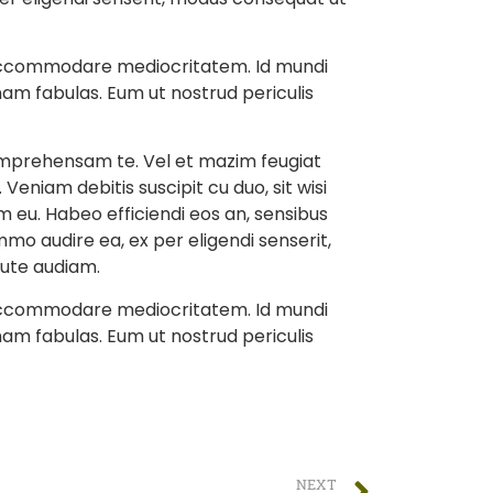
os accommodare mediocritatem. Id mundi
am fabulas. Eum ut nostrud periculis
omprehensam te. Vel et mazim feugiat
Veniam debitis suscipit cu duo, sit wisi
im eu. Habeo efficiendi eos an, sensibus
mmo audire ea, ex per eligendi senserit,
rute audiam.
os accommodare mediocritatem. Id mundi
am fabulas. Eum ut nostrud periculis
NEXT