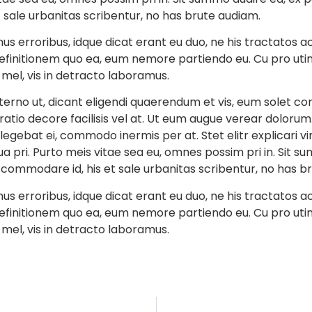
sale urbanitas scribentur, no has brute audiam.
bemus erroribus, idque dicat erant eu duo, ne his tractat
efinitionem quo ea, eum nemore partiendo eu. Cu pro utin
mel, vis in detracto laboramus.
erno ut, dicant eligendi quaerendum et vis, eum solet c
tio decore facilisis vel at. Ut eum augue verear dolorum. 
legebat ei, commodo inermis per at. Stet elitr explicari v
a pri. Purto meis vitae sea eu, omnes possim pri in. Sit su
mmodare id, his et sale urbanitas scribentur, no has b
bemus erroribus, idque dicat erant eu duo, ne his tractat
efinitionem quo ea, eum nemore partiendo eu. Cu pro utin
mel, vis in detracto laboramus.